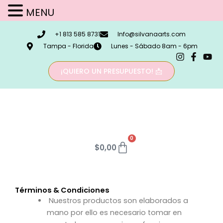
MENU
Ir
+1 813 585 8731
Info@silvanaarts.com
al
Tampa - Florida
Lunes - Sábado 8am - 6pm
contenido
¡QUIERO UN PRESUPUESTO! 📩
0
Carrito
$
0,00
Términos & Condiciones
Nuestros productos son elaborados a
mano por ello es necesario tomar en