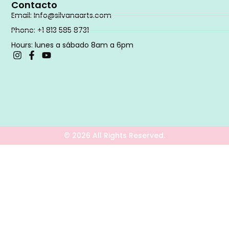
Contacto
Email: Info@silvanaarts.com
Phone: +1 813 585 8731
Hours: lunes a sábado 8am a 6pm
© 2026 All Rights Reserved.
Diseñado con ❤️ por lalatapublicidad®
SOLICITA TU PRESUPUESTO AQUI 📩
Contacto