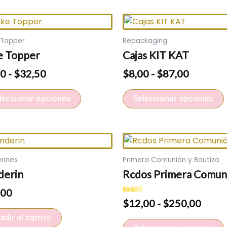
Rango
Este
Rango
de
producto
de
 Topper
Repackaging
precios:
tiene
precios:
e Topper
Cajas KIT KAT
desde
múltiples
desde
$7,50
variantes.
$8,00
50
-
$
32,50
$
8,00
-
$
87,00
hasta
Las
hasta
$32,50
opciones
$87,00
leccionar opciones
Seleccionar opciones
se
pueden
elegir
e
Rang
en
de
rines
Primera Comunión y Bautizo
la
l
preci
derin
Rcdos Primera Comun
página
desd
de
$12,
,00
Valorado con
$
12,00
-
$
250,00
producto
hasta
5.00
de 5
$250
adir al carrito