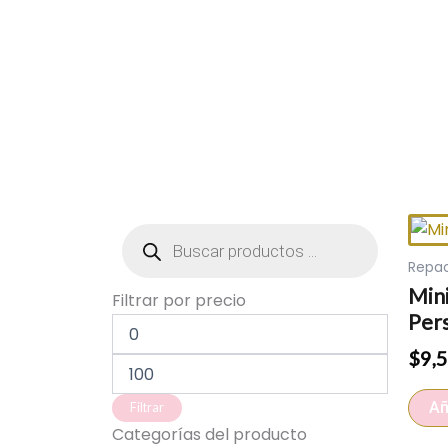
Búsqueda
de
productos
Repa
Mini
Precio
Precio
Filtrar por precio
mínimo
máximo
Per
$
9,
Añ
Filtrar
Categorías del producto