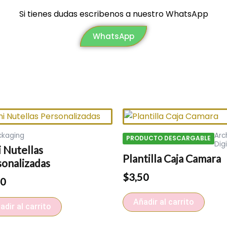
Si tienes dudas escribenos a nuestro WhatsApp
WhatsApp
ckaging
Arc
PRODUCTO DESCARGABLE
Digi
 Nutellas
Plantilla Caja Camara
sonalizadas
$
3,50
50
Añadir al carrito
adir al carrito