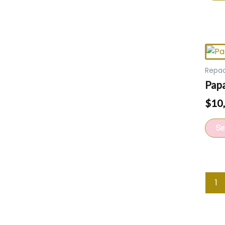
Repa
Papa
$
10
Se
1