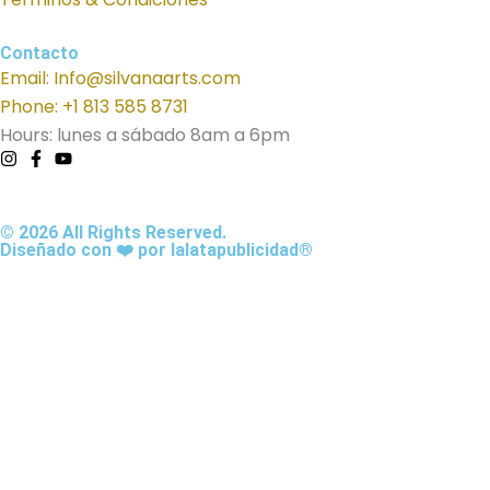
Contacto
Email: Info@silvanaarts.com
Phone: +1 813 585 8731
Hours: lunes a sábado 8am a 6pm
© 2026 All Rights Reserved.
Diseñado con ❤️ por lalatapublicidad®
SOLICITA TU PRESUPUESTO AQUI 📩
Contacto
Nombre